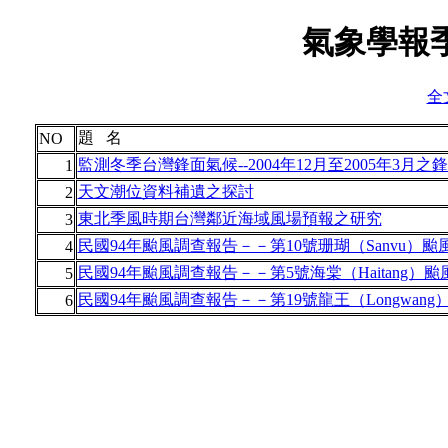
氣象學報季
全
題 名
NO
監測冬季台灣鋒面氣候--2004年12月至2005年3月之
1
天文潮位資料補遺之探討
2
東北季風時期台灣鄰近海域風場預報之研究
3
民國94年颱風調查報告－－第10號珊瑚（Sanvu）颱風(0
4
民國94年颱風調查報告－－第5號海棠（Haitang）颱風(
5
民國94年颱風調查報告－－第19號龍王（Longwang）颱
6