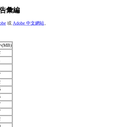
報告彙編
obe
或
Adobe 中文網站
。
(MB)
2
1
7
2
6
5
7
7
2
9