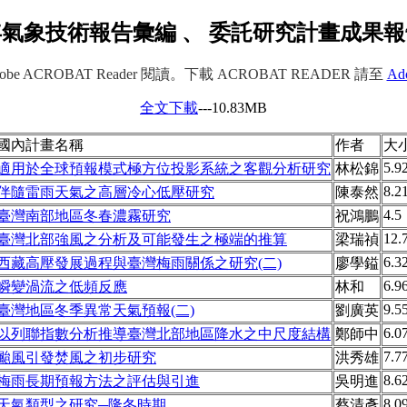
8年氣象技術報告彙編 、 委託研究計畫成果
e ACROBAT Reader 閱讀。下載 ACROBAT READER 請至
Ad
全文下載
---10.83MB
國內計畫名稱
作者
大小
5.9
適用於全球預報模式極方位投影系統之客觀分析研究
林松錦
8.2
伴隨雷雨天氣之高層冷心低壓研究
陳泰然
4.5
臺灣南部地區冬春濃霧研究
祝鴻鵬
12.
臺灣北部強風之分析及可能發生之極端的推算
梁瑞禎
6.3
西藏高壓發展過程與臺灣梅雨關係之研究(二)
廖學鎰
6.9
瞬變渦流之低頻反應
林和
9.5
臺灣地區冬季異常天氣預報(二)
劉廣英
6.0
以列聯指數分析推導臺灣北部地區降水之中尺度結構
鄭師中
7.7
颱風引發焚風之初步研究
洪秀雄
8.6
梅雨長期預報方法之評估與引進
吳明進
8.0
天氣類型之研究─隆冬時期
蔡清彥