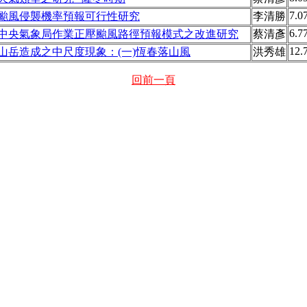
7.0
颱風侵襲機率預報可行性研究
李清勝
6.7
中央氣象局作業正壓颱風路徑預報模式之改進研究
蔡清彥
12.
山岳造成之中尺度現象：(一)恆春落山風
洪秀雄
回前一頁