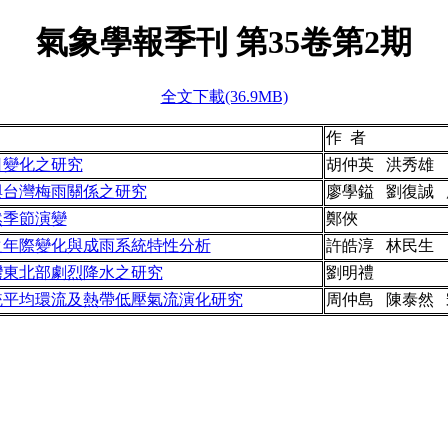
氣象學報季刊 第
35
卷第2期
全文下載(36.9MB)
作 者
日變化之研究
胡仲英 洪秀雄
與台灣梅雨關係之研究
廖學鎰 劉復誠 
然季節演變
鄭俠
之年際變化與成雨系統特性分析
許皓淳 林民生
日台灣東北部劇烈降水之研究
劉明禮
系統平均環流及熱帶低壓氣流演化研究
周仲島 陳泰然 