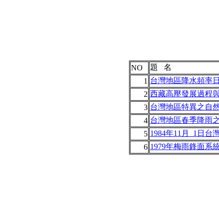
題 名
NO
台灣地區降水頻率
1
西藏高壓發展過程
2
台灣地區特異之自
3
台灣地區春季降雨
4
1984年11月_1
5
1979年梅雨鋒面
6