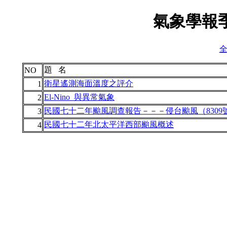
氣象學報季
全
題 名
NO
衛星遙測海面溫度之評介
1
El-Nino_與異常氣象
2
民國七十二年颱風調查報告－－－侵台颱風（8309
3
民國七十二年北太平洋西部颱風概述
4