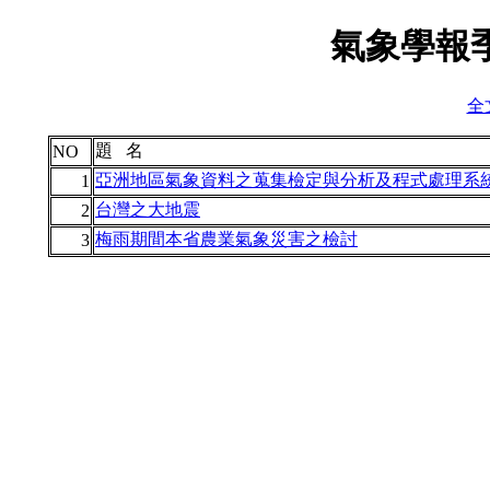
氣象學報季
全文
題 名
NO
亞洲地區氣象資料之蒐集檢定與分析及程式處理系
1
台灣之大地震
2
梅雨期間本省農業氣象災害之檢討
3