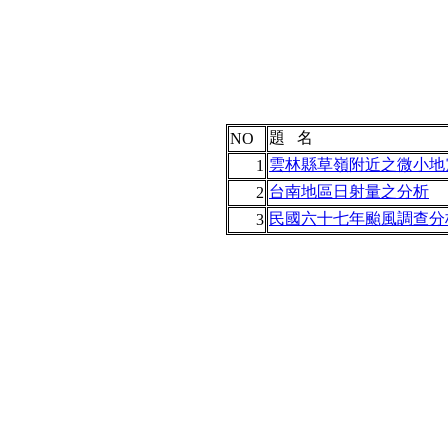
題 名
NO
雲林縣草嶺附近之微小地
1
台南地區日射量之分析
2
民國六十七年颱風調查分析
3