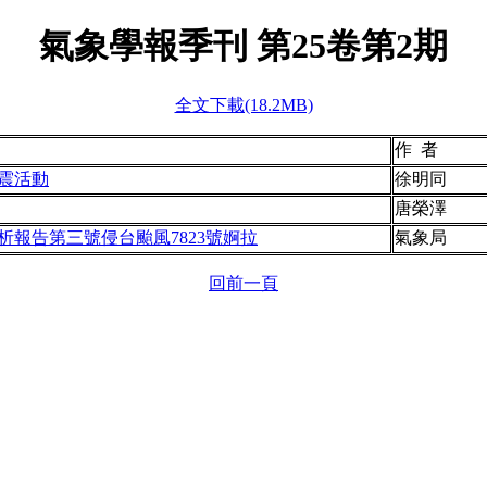
氣象學報季刊 第
25
卷第
2
期
全文下載(18.2MB)
作 者
震活動
徐明同
唐榮澤
報告第三號侵台颱風7823號婀拉
氣象局
回前一頁