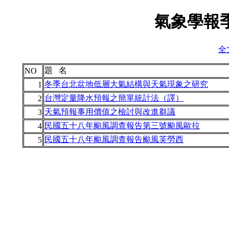
氣象學報季
全
題 名
NO
冬季台北盆地低層大氣結構與天氣現象之研究
1
台灣定量降水預報之簡單統計法（譯）
2
天氣預報事用價值之檢討與改進芻議
3
民國五十八年颱風調查報告第三號颱風歐拉
4
民國五十八年颱風調查報告颱風芙勞西
5