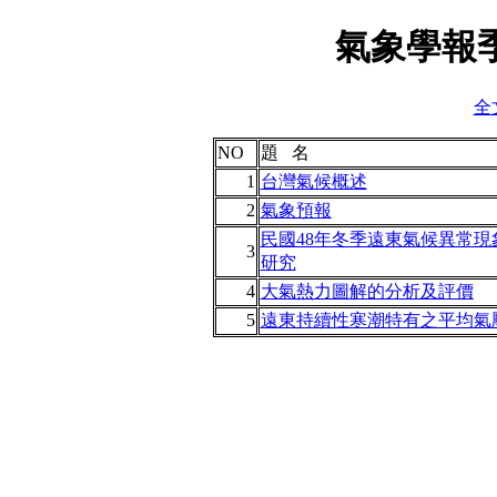
氣象學報季
全
NO
題 名
1
台灣氣候概述
2
氣象預報
民國48年冬季遠東氣候異常
3
研究
4
大氣熱力圖解的分析及評價
5
遠東持續性寒潮特有之平均氣