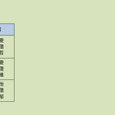
者
雯
億
哲
雯
億
維
怡
億
郁