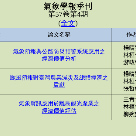
氣象學報季刊
第
57
卷第
4
期
(
全
文
)
次
論文名稱
作
楊晴
氣象預報與公路防災預警系統應用之
林桓
經濟價值分析
游政
楊晴
颱風預報對臺灣農業
減災及總體
經濟之
林桓
貢獻
張哲
王青
氣象資訊應用於離島觀光產業之
林桓
經濟價值評估
柳婉