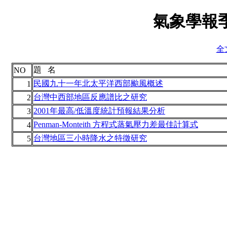
氣象學報季
全
題 名
NO
民國九十一年北太平洋西部颱風概述
1
台灣中西部地區反應譜比之研究
2
2001年最高/低溫度統計預報結果分析
3
Penman-Monteith 方程式蒸氣壓力差最佳計算式
4
台灣地區三小時降水之特徵研究
5