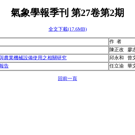
氣象學報季刊 第
27
卷第2期
全文下載(17.6MB)
作 者
陳正改 廖
與農業機械設備使用之相關研究
邱永和 曾
析報告
任立渝 華
回前一頁