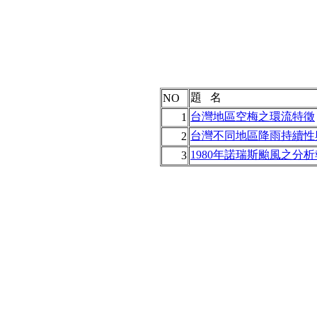
題 名
NO
台灣地區空梅之環流特徵
1
台灣不同地區降雨持續性
2
1980年諾瑞斯颱風之分
3