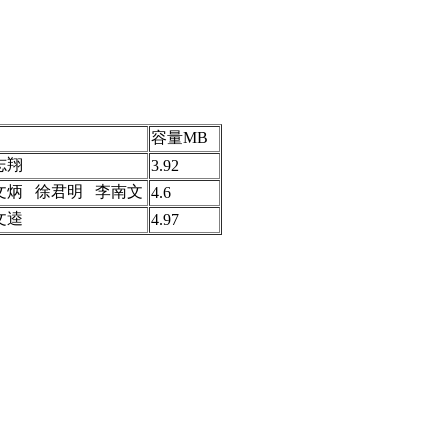
容量MB
志翔
3.92
文炳 徐君明 李南文
4.6
文逵
4.97