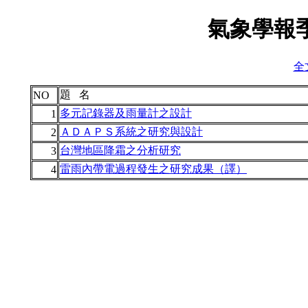
氣象學報季
全文
題 名
NO
多元記錄器及雨量計之設計
1
ＡＤＡＰＳ系統之研究與設計
2
台灣地區降霜之分析研究
3
雷雨內帶電過程發生之研究成果（譯）
4