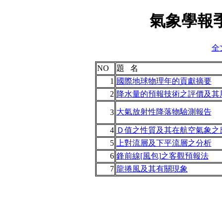
氣象學報季
全
NO
題 名
1
國際地球物理年的貢獻摘要
2
降水量的預報技術之評價及其
大氣放射性降落物驗測報告
3
4
Ｄ值之性質及其在航空氣象之
5
上對流層及下平流層之分析
6
鋒前線[風包]之客觀預報法
7
龍捲風及其有關現象