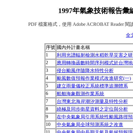
1997年氣象技術報告彙
PDF 檔案格式，使用 Adobe ACROBAT Reader 
全
序號
國內外計畫名稱
1
利用光譜輻射檢測水稻乾旱災害之研
2
應用轉換函數時間序列模式於台灣地
3
侵台颱風伴隨降水特性分析
4
颱風數值預報作業模式改進研究(一)
5
建立雨量儀校正系統標準追溯體系
6
船舶海象觀測作業系統
7
台灣東北海岸潮汐測量及特性分析
8
繞極及同步衛星資料之定位與分析
9
在中央氣象局引用系統性颱風路徑預
10
中央氣象局全球預測系統之改進
11
中央氣象局中長期天氣及氣候預報現