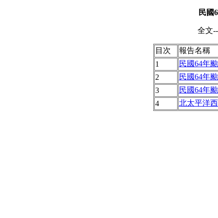
民國
6
全文--
目次
報告名稱
民國64年
1
民國64年
2
民國64年
3
北太平洋西
4