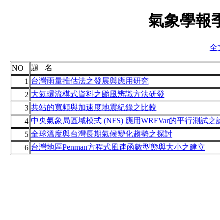
氣象學報季
全
題 名
NO
台灣雨量推估法之發展與應用研究
1
大氣環流模式資料之颱風辨識方法研發
2
共站的寬頻與加速度地震紀錄之比較
3
中央氣象局區域模式 (NFS) 應用WRFVar的平行測試
4
全球溫度與台灣長期氣候變化趨勢之探討
5
台灣地區Penman方程式風速函數型態與大小之建立
6