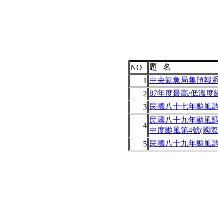
題 名
NO
中央氣象局集預報
1
87年度最高/低溫
2
民國八十七年颱風調
3
民國八十九年颱風
4
中度颱風第4號(國際命
民國八十九年颱風調
5