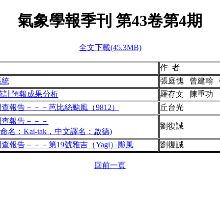
氣象學報季刊 第
43
卷第4期
全文下載(45.3MB)
作 者
系統
張庭愧 曾建翰 
度統計預報成果分析
羅存文 陳重功
查報告－－－芭比絲颱風（9812）
丘台光
調查報告－－－
劉復誠
名：Kai-tak，中文譯名：啟德)
查報告－－－第19號雅吉（Yagi）颱風
劉復誠
回前一頁