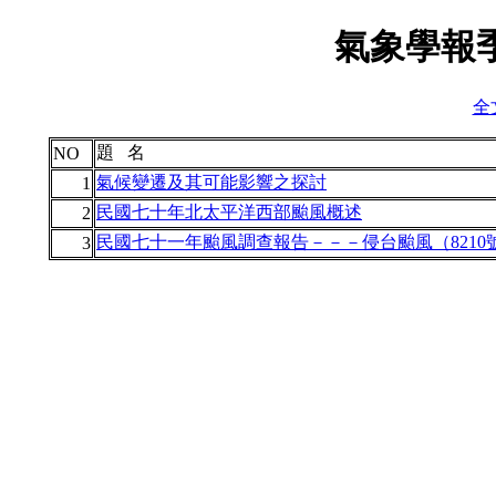
氣象學報季
全文
題 名
NO
氣候變遷及其可能影響之探討
1
民國七十年北太平洋西部颱風概述
2
民國七十一年颱風調查報告－－－侵台颱風（8210
3