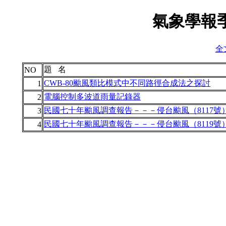
氣象學報季
全文
題 名
NO
CWB-80颱風類比模式中不同路徑合成法之探討
1
電腦控制多波道雨量記錄器
2
民國七十年颱風調查報告－－－侵台颱風（8117號
3
民國七十年颱風調查報告－－－侵台颱風（8119號
4