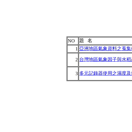
題 名
NO
亞洲地區氣象資料之蒐集
1
台灣地區氣象因子與水稻
2
多元記錄器使用之濕度及
3