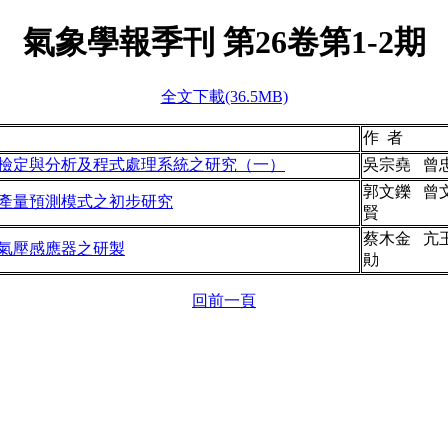
氣象學報季刊 第
26
卷第1-2期
全文下載(36.5MB)
作 者
檢定與分析及程式處理系統之研究（一）
吳宗堯 曾
郭文鑠 曾
產量預測模式之初步研究
賢
蔡木金 亢
氣壓感應器之研製
勛
回前一頁