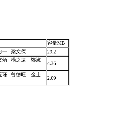
容量MB
忠一 梁文傑
29.2
文炳 楊之遠 鄭淑
4.36
玉瑾 曾德旺 金士
2.09