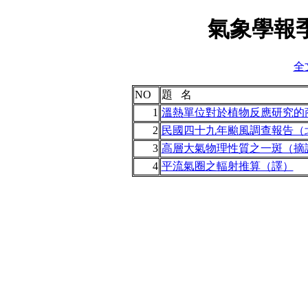
氣象學報季
全
NO
題 名
1
溫熱單位對於植物反應研究的
2
民國四十九年颱風調查報告（
3
高層大氣物理性質之一斑（摘
4
平流氣圈之輻射推算（譯）