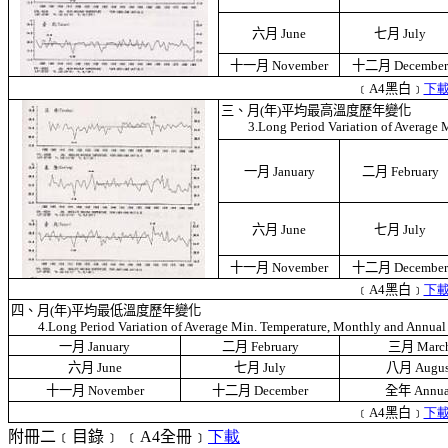
六月
June
七月
July
十一月
November
十二月
December
﹝
A4
黑白﹞
下
三、月
(
年
)
平均最高溫度歷年變化
3.Long Period Variation of Average
一月
January
二月
February
六月
June
七月
July
十一月
November
十二月
December
﹝
A4
黑白﹞
下
四、月
(
年
)
平均最低溫度歷年變化
4.Long Period Variation of Average Min. Temperature, Monthly and Annual
一月
January
二月
February
三月
Marc
六月
June
七月
July
八月
Augus
十一月
November
十二月
December
全年
Annua
﹝
A4
黑白﹞
下
附冊二﹝目錄﹞
﹝
A4
全冊﹞
下載