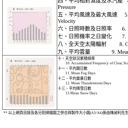
四、平均相對濕度及水汽壓
Pressure
五、平均風速及最大風速
5
Velocity
六、日照時數及日照率
6.
七、日照機率之日變化
7.
八、全天空太陽輻射
8. 
九、平均雲量
9. Mea
十、天空狀況累積頻率
10. Accumulated Frequency of Clear, Sc
十一、平均霧日數
11. Mean Fog Days
十二、平均雷暴日數
12. Mean Thunderstorm Days
十三、平均降雪日數
13.Mean Snow Days
**
以上網頁目錄及各分割掃描圖之併合與製作大小圖
(A3/A4)
係由陳昶利先