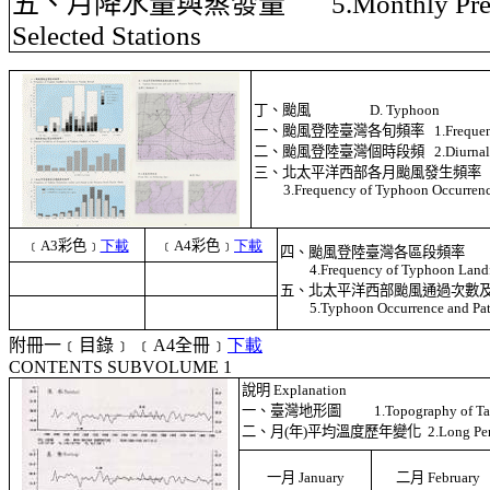
五、月降水量與蒸發量
5.Monthly Pre
Selected Stations
丁、颱風
D. Typhoon
一、颱風登陸臺灣各旬頻率
1.Freque
二、颱風登陸臺灣個時段頻
2.Diurnal
三、北太平洋西部各月颱風發生頻率
3.Frequency of Typhoon Occurrenc
﹝
A3
彩色﹞
下載
﹝
A4
彩色﹞
下載
四、颱風登陸臺灣各區段頻率
4.Frequency of Typhoon Landfa
五、北太平洋西部颱風通過次數
5.Typhoon Occurrence and Path
附冊一﹝目錄﹞
﹝
A4
全冊﹞
下載
CONTENTS SUBVOLUME 1
說明
Explanation
一、臺灣地形圖
1.Topography of Ta
二、月
(
年
)
平均溫度歷年變化
2.Long Pe
一月
January
二月
February