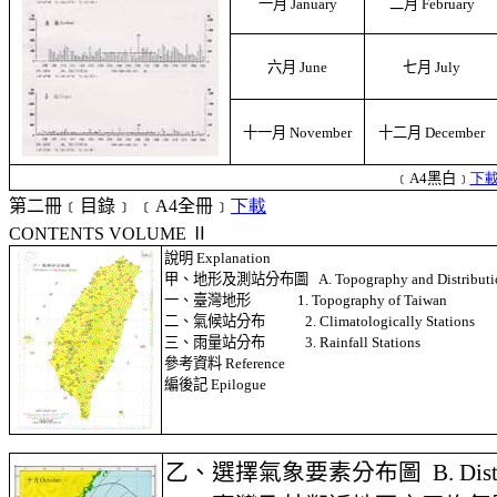
一月
January
二月
February
六月
June
七月
July
十一月
November
十二月
December
﹝
A4
黑白﹞
下
第二冊﹝目錄﹞
﹝
A4
全冊﹞
下載
CONTENTS VOLUME
Ⅱ
說明
Explanation
甲、地形及測站分布圖
A. Topography and Distributi
一、臺灣地形
1. Topography of Taiwan
二、氣候站分布
2. Climatologically Stations
三、雨量站分布
3. Rainfall Stations
參考資料
Reference
編後記
Epilogue
乙、選擇氣象要素分布圖
B. Dis