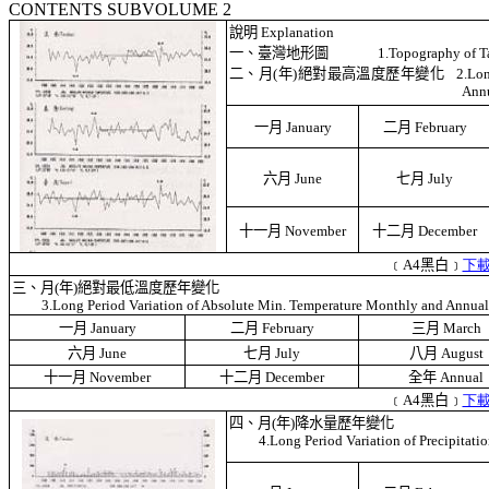
CONTENTS SUBVOLUME 2
說明
Explanation
一、臺灣地形圖
1.Topography of T
二、月
(
年
)
絕對最高溫度歷年變化
2.Lon
Ann
一月
January
二月
February
六月
June
七月
July
十一月
November
十二月
December
﹝
A4
黑白﹞
下
三、月
(
年
)
絕對最低溫度歷年變化
3.Long Period Variation of Absolute Min. Temperature Monthly and Annual
一月
January
二月
February
三月
March
六月
June
七月
July
八月
August
十一月
November
十二月
December
全年
Annual
﹝
A4
黑白﹞
下
四、月
(
年
)
降水量歷年變化
4.Long Period Variation of Precipitat