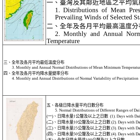
一、臺灣及其鄰近地區之平均氣
1. Distributions of Mean Pre
Prevailing Winds of Selected St
二、全年及各月平均最高溫度分
2. Monthly and Annual Norm
Temperature
三、全年及各月平均最低溫度分布
3. Monthly and Annual Normal Distributions of Mean Minimum Temperatu
四、全年及各月平均降水量變率分布
4. Monthly and Annual Distributions of Normal Variability of Precipitation
五、各級日降水量平均日數分布
5. Normal Distributions of Different Ranges of Dai
(
一
)
、日降水量
1
公釐及以上之日數
(1). Days with Da
(
二
)
、日降水量
10
公釐及以上之日數
(2). Days with Da
(
三
)
、日降水量
25
公釐及以上之日數
(3). Days with Da
(
四
)
、日降水量
50
公釐及以上之日數
(4). Days with Da
(
五
)
、全年日降水量達
100
公釐及以上之日數