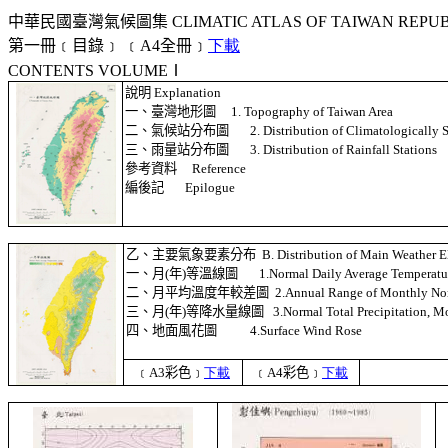
中華民國臺灣氣候圖集
CLIMATIC ATLAS OF TAIWAN REPUB
第一冊﹝目錄﹞ ﹝
A4
全冊﹞
下載
CONTENTS VOLUME
Ⅰ
說明
Explanation
一、臺灣地形圖
1. Topography of Taiwan Area
二、氣候站分布圖
2. Distribution of Climatologically 
三、雨量站分布圖
3. Distribution of Rainfall Stations
參考資料
Reference
編後記
Epilogue
乙、主要氣象要素分布
B. Distribution of Main Weather 
一、月
(
年
)
等溫線圖
1.Normal Daily Average Temperatu
二、月平均溫度年較差圖
2.Annual Range of Monthly No
三、月
(
年
)
等降水量線圖
3.Normal Total Precipitation, 
四、地面風花圖
4.Surface Wind Rose
﹝
A3
彩色﹞
下載
﹝
A4
彩色﹞
下載