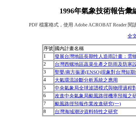
1996年氣象技術報告彙
PDF 檔案格式，使用 Adobe ACROBAT Reader 
全
序號
國內計畫名稱
1
發展台灣地區長期性人造雨計畫：雲物
2
台灣西螺地區蔬菜生產之防雨及防寒設
3
聖嬰/南方振盪(ENSO)現象對台灣
4
大氣環流診斷分析系統之應用
5
中央氣象局全球波譜模式與物理過程對
6
改進中央氣象局颱風路徑機率預報之
7
颱風路徑預報作業改進研究(一)
8
台灣海域潮汐資料特性之研究